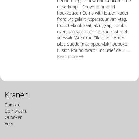
hebben nog 1 showroomkeuken in de
uitverkoop: Showroommodel
hoekkeuken Como wit Houten kader
front wit gelakt Apparatuur van Atag,
Inductiekookplaat, afzuigkap, combi-
oven, vaatwasmachine, koelkast met
vriesvak. Werkblad Silestone, Arden
Blue Suede (mat oppervlak) Quooker
Fusion Round zwart* Inclusief de 3
…
Read more
Kranen
Damixa
Dornbracht
Quooker
Vola