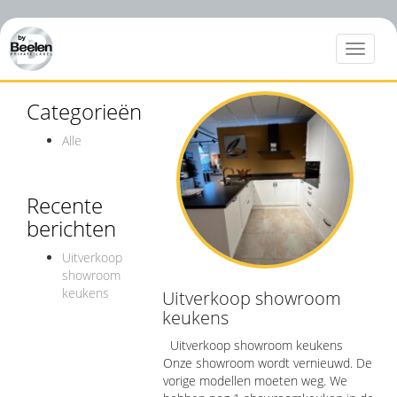
Toggle
navigat
Categorieën
Alle
Recente
berichten
Uitverkoop
showroom
keukens
Uitverkoop showroom
keukens
Uitverkoop showroom keukens
Onze showroom wordt vernieuwd. De
vorige modellen moeten weg. We