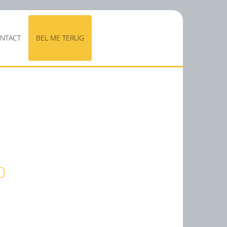
NTACT
BEL ME TERUG
0