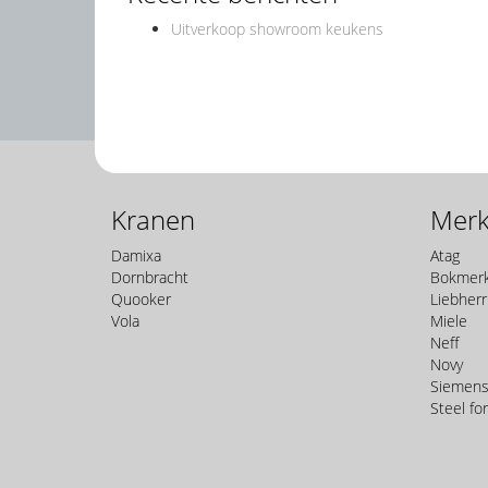
Uitverkoop showroom keukens
Kranen
Mer
Damixa
Atag
Dornbracht
Bokmerk
Quooker
Liebherr
Vola
Miele
Neff
Novy
Siemens 
Steel fo