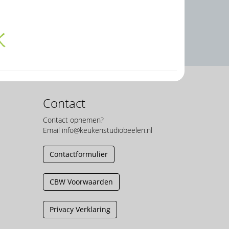
Contact
Contact opnemen?
Email
info@keukenstudiobeelen.nl
Contactformulier
CBW Voorwaarden
Privacy Verklaring