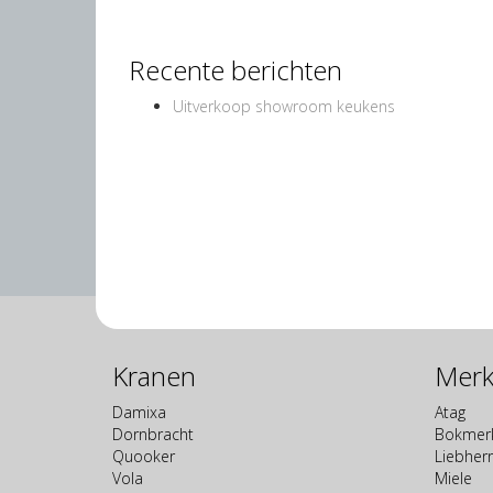
Recente berichten
Uitverkoop showroom keukens
Kranen
Mer
Damixa
Atag
Dornbracht
Bokmerk
Quooker
Liebherr
Vola
Miele